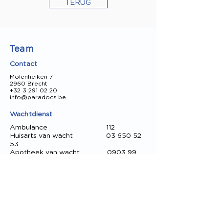
TERUG
Team
Contact
Molenheiken 7
2960 Brecht
+32 3 291 02 20
info@paradocs.be
Wachtdienst
Ambulance 112
Huisarts van wacht
03 650 52
53
Apotheek van wacht
0903 99
000
Tandarts van wacht
0903 39
969
Dr. Sonja Saison
Dr. Dieter Goris
Dr. Richard Demmers