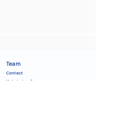
Team
Contact
Molenheiken 7
2960 Brecht
+32 3 291 02 20
info@paradocs.be
Wachtdienst
Ambulance 112
Huisarts van wacht
03 650 52
53
Apotheek van wacht
0903 99
000