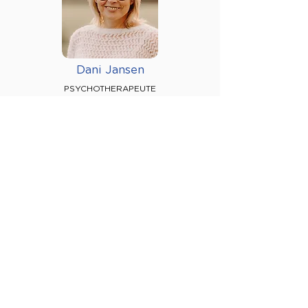
Dani Jansen
PSYCHOTHERAPEUTE
Yolien Mertens
KLINISCH SE
KS
UOL
OG
E
EN
RELATIETHERAPEUTE